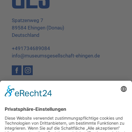
Spatzenweg 7
89584 Ehingen (Donau)
Deutschland
+491734689084
info@museumsgesellschaft-ehingen.de
Facebook
Instagram