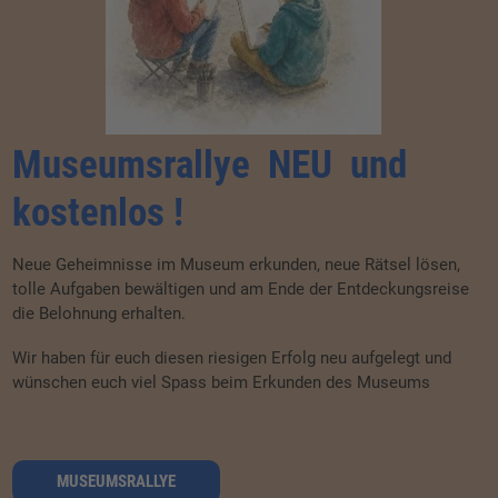
Museumsrallye NEU und
kostenlos !
Neue Geheimnisse im Museum erkunden, neue Rätsel lösen,
tolle Aufgaben bewältigen und am Ende der Entdeckungsreise
die Belohnung erhalten.
Wir haben für euch diesen riesigen Erfolg neu aufgelegt und
A
wünschen euch viel Spass beim Erkunden des Museums
e
M
N
ü
MUSEUMSRALLYE
G