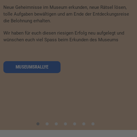
Neue Geheimnisse im Museum erkunden, neue Rätsel lösen,
tolle Aufgaben bewältigen und am Ende der Entdeckungsreise
die Belohnung erhalten.
Wir haben für euch diesen riesigen Erfolg neu aufgelegt und
A
wünschen euch viel Spass beim Erkunden des Museums
e
M
N
ü
MUSEUMSRALLYE
G
1
2
3
4
5
6
7